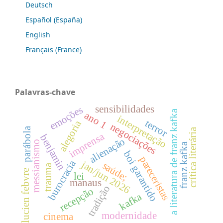
Deutsch
Español (España)
English
Français (France)
Palavras-chave
sensibilidades
emoções
a literatura de franz kafka
ano 1
interpretação
terror
alegoria
negociações
parábola
crítica literária
imprensa
benjamin
alienação
messianismo
franz kafka
boi garantido
pareceristas
burocracia
jan/jun 2026
saúde;
trauma
lucien febvre
lei
manaus
tradição
recepção
kafka
modernidade
cinema