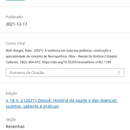
Publicado
2021-12-17
Como Citar
Nelli Borges, Ítalo . (2021). A violência em máxima potência: construção e
aplicabilidade do conceito de Necropolítica.
Fênix - Revista De História E Estudos
Culturais
,
18
(2), 804–810. https://doi.org/10.35355/revistafenix.v18i2.1184
Fomatos de Citação
Edição
v. 18 n. 2 (2021): Dossiê: História da saúde e das doenças:
sujeitos, saberes e práticas
Seção
Resenhas